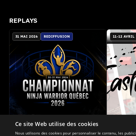
REPLAYS
31 MAI 2026
REDIFFUSION
11-12 AVRIL
Championnat Ninja Warrior
Demi-fin
Ce site Web utilise des cookies
Québec 2026
7 vagu
Nous utilisons des cookies pour personnaliser le contenu, les publi
3 courses