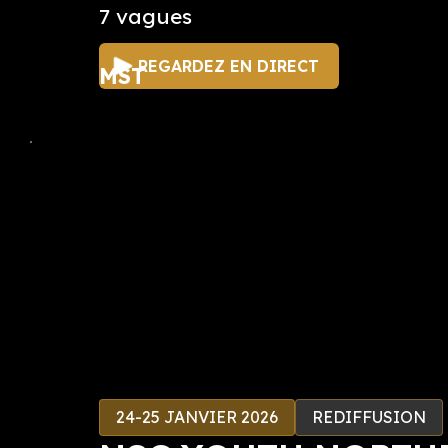
7 vagues
REGARDEZ EN DIRECT
MST
24-25 JANVIER 2026
REDIFFUSION