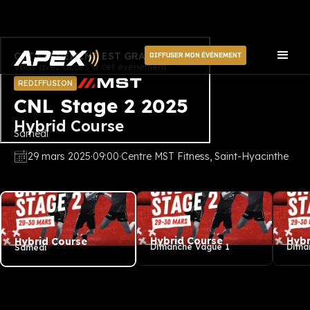
CET ÉVÉNEMENT EST GRATUIT
DIFFUSER MON ÉVÉNEMENT
Vous avez accès à cet événement.
REDIFFUSION
CNL Stage 2 2025
Hybrid Course
Samedi
29 mars 2025
·
09:00
·
Centre MST Fitness, Saint-Hyacinthe
Hybrid Course
Hybr
Hybrid Course
Dimanche Vague 1
Dima
Samedi