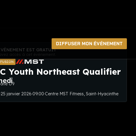
DIFFUSER MON ÉVÉNEMENT
ÉVÉNEMENT EST GRATUIT
avez accès à cet événement.
FFUSION
C Youth Northeast Qualifier
medi
orie U9
-25 janvier 2026
·
09:00
·
Centre MST Fitness, Saint-Hyacinthe