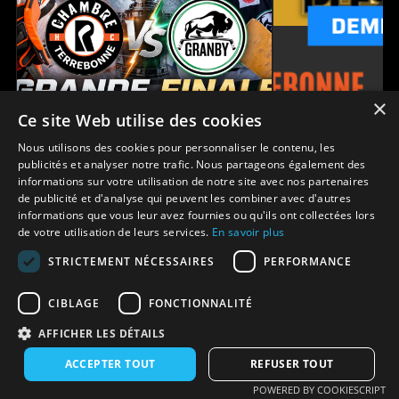
×
Ce site Web utilise des cookies
Finale LHSAAAQ
Demi-finale L
Nous utilisons des cookies pour personnaliser le contenu, les
Terrebonne
Granby
Plessisville
Te
vs
vs
publicités et analyser notre trafic. Nous partageons également des
Série de 4 matchs
Série de 5 ma
informations sur votre utilisation de notre site avec nos partenaires
de publicité et d'analyse qui peuvent les combiner avec d'autres
informations que vous leur avez fournies ou qu'ils ont collectées lors
de votre utilisation de leurs services.
En savoir plus
STRICTEMENT NÉCESSAIRES
PERFORMANCE
Accueil APEXLIVE.TV
Politique de confidentialité
CIBLAGE
FONCTIONNALITÉ
Termes et conditions
Nous joindre
AFFICHER LES DÉTAILS
ACCEPTER TOUT
REFUSER TOUT
POWERED BY COOKIESCRIPT