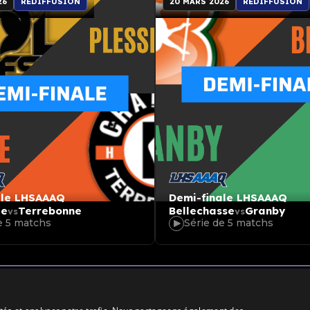
26
REDIFFUSION
20 MARS 2026
REDIFFUSION
ale LHSAAAQ
Demi-finale LHSAAAQ
le
Terrebonne
Bellechasse
Granby
vs
vs
e 5 matchs
Série de 5 matchs
 APEXLIVE.TV
Politique de confidentialité
Termes et conditions