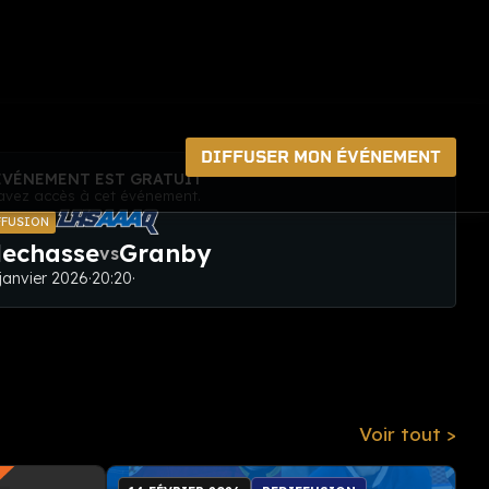
DIFFUSER MON ÉVÉNEMENT
ÉVÉNEMENT EST GRATUIT
avez accès à cet événement.
FFUSION
lechasse
Granby
vs
 janvier 2026
·
20:20
·
Voir tout >