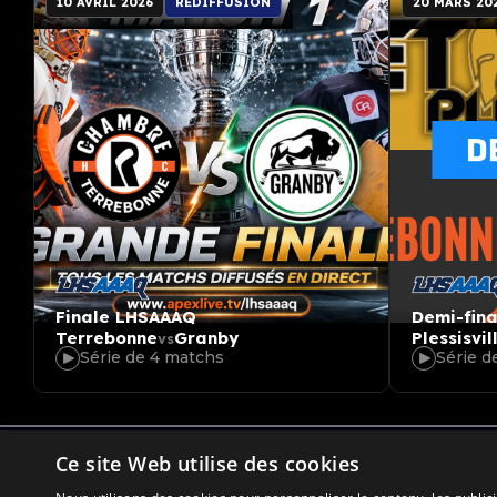
10 AVRIL 2026
REDIFFUSION
20 MARS 20
Finale LHSAAAQ
Demi-fin
Terrebonne
Granby
Plessisvil
vs
Série de 4 matchs
Série d
Ce site Web utilise des cookies
Accueil